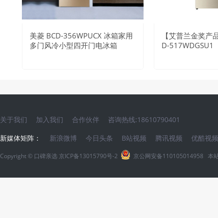
美菱 BCD-356WPUCX 冰箱家用
【艾普兰金奖产品
多门风冷小型四开门电冰箱
D-517WDGSU1
1分钟前
关于我们
加入我们
合作伙伴
咨询热线:18610790401
新媒体矩阵：
新浪微博
今日头条
B站视频
腾讯视频
优酷视
Copyright ©
口碑亲选
京ICP备13015790号-2
京公网安备110105014958
本