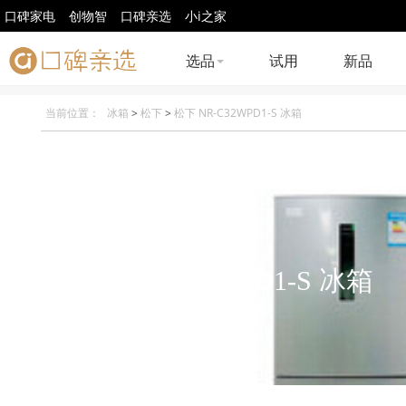
口碑家电
创物智
口碑亲选
小i之家
选品
试用
新品
当前位置：
冰箱
>
松下
>
松下 NR-C32WPD1-S 冰箱
松下 NR-C32WPD1-S 冰箱
佳艺Elegine